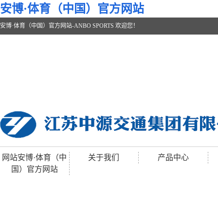
安博·体育（中国）官方网站
安博·体育（中国）官方网站-ANBO SPORTS 欢迎您！
网站安博·体育（中
关于我们
产品中心
国）官方网站