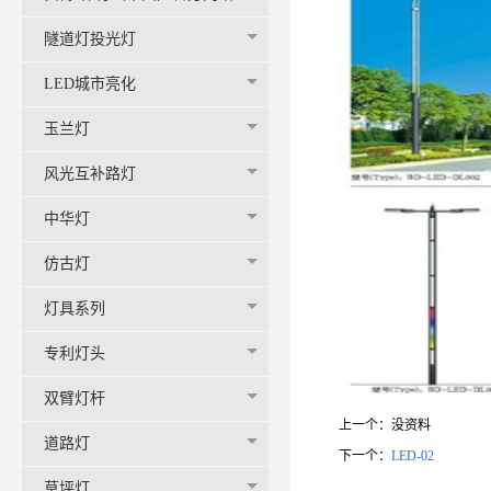
ANBO SPORTS
隧道灯投光灯
LED城市亮化
玉兰灯
风光互补路灯
中华灯
仿古灯
灯具系列
专利灯头
双臂灯杆
上一个：
没资料
道路灯
下一个：
LED-02
草坪灯