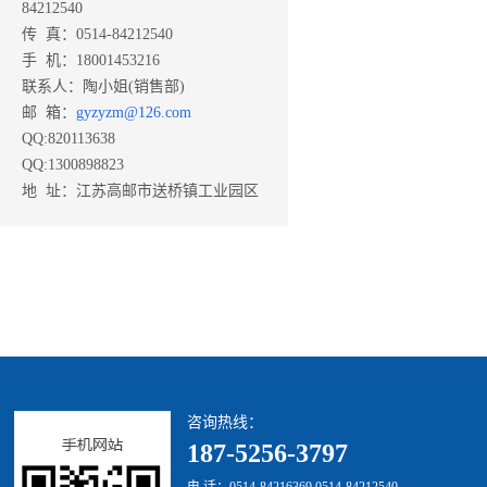
84212540
传 真：0514-84212540
手 机：18001453216
联系人：陶小姐(销售部)
邮 箱：
gyzyzm@126.com
QQ:820113638
QQ:1300898823
地 址：江苏高邮市送桥镇工业园区
咨询热线：
187-5256-3797