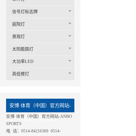
信号灯标志牌
庭院灯
景观灯
太阳能路灯
大功率LED
高低臂灯
安博·体育（中国）官方网站-
安博·体育（中国）官方网站-ANBO
ANBO SPORTS
SPORTS
电 话：0514-84216369 0514-