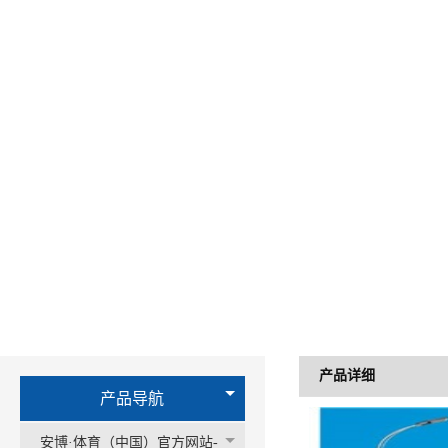
产品详细
产品导航
安博·体育（中国）官方网站-