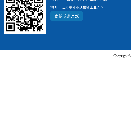
电 话：0514-84216369 0514-84212540
地 址：江苏高邮市送桥镇工业园区
更多联系方式
Copyrig