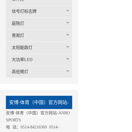
信号灯标志牌
庭院灯
景观灯
太阳能路灯
大功率LED
高低臂灯
安博·体育（中国）官方网站-
安博·体育（中国）官方网站-ANBO
ANBO SPORTS
SPORTS
电 话：0514-84216369 0514-