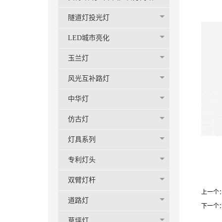
ANBO SPORTS
隧道灯投光灯
LED城市亮化
玉兰灯
风光互补路灯
中华灯
仿古灯
灯具系列
专利灯头
双臂灯杆
上一个
道路灯
下一个
草坪灯