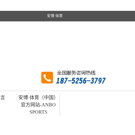
安博·体育
（中国）
官方网站-
ANBO
SPORTS
|
网站地图
|
收藏本站
留言
安博·体育（中国）
官方网站-ANBO
SPORTS