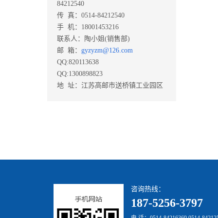
84212540
传 真：0514-84212540
手 机：18001453216
联系人：陶小姐(销售部)
邮 箱：
gyzyzm@126.com
QQ:820113638
QQ:1300898823
地 址：江苏高邮市送桥镇工业园区
咨询热线：
187-5256-3797