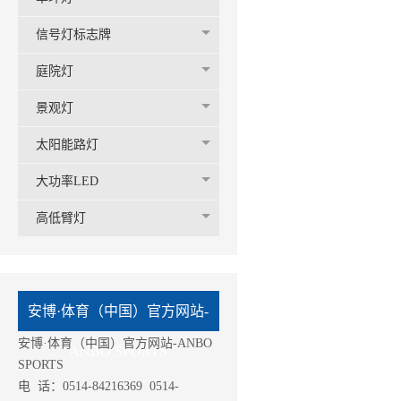
信号灯标志牌
庭院灯
景观灯
太阳能路灯
大功率LED
高低臂灯
安博·体育（中国）官方网站-
安博·体育（中国）官方网站-ANBO
ANBO SPORTS
SPORTS
电 话：0514-84216369 0514-