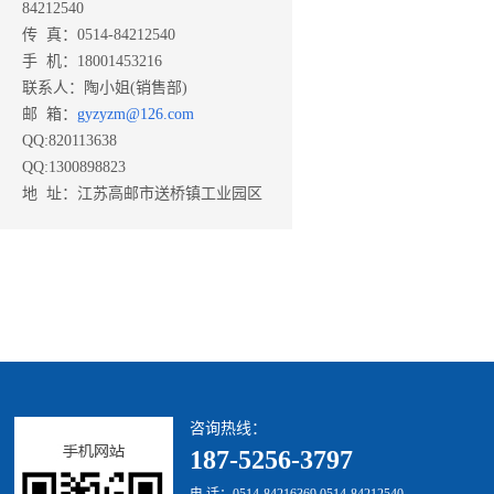
84212540
传 真：0514-84212540
手 机：18001453216
联系人：陶小姐(销售部)
邮 箱：
gyzyzm@126.com
QQ:820113638
QQ:1300898823
地 址：江苏高邮市送桥镇工业园区
咨询热线：
187-5256-3797