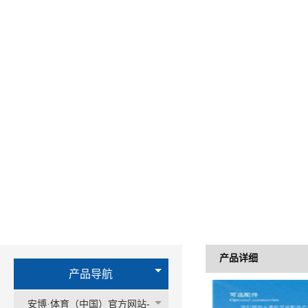
产品详细
产品导航
安博·体育（中国）官方网站-