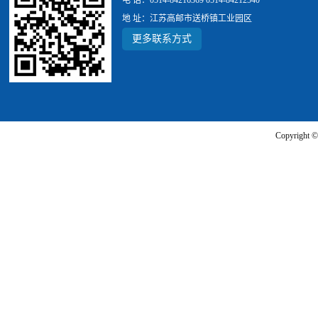
电 话：0514-84216369 0514-84212540
地 址：江苏高邮市送桥镇工业园区
更多联系方式
Copyrig